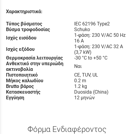
Χαρακτηριστικά:
Τύπος βύσματος
IEC 62196 Type2
Βύσμα τροφοδοσίας
Schuko
1-φάση: 230 V/AC 50 Hz
Ισχύς εισόδου
16 A
1-φάση: 230 V/AC 32 A
Ισχύς εξόδου
(3,7 kW)
Θερμοκρασία λειτουργίας
-30 °C to +50 °C
Ανθεκτικό στην υπεριώδη
Ναι
ακτινοβολία
Πιστοποιητικό
CE, TUV, UL
Μήκος καλωδίου
0.2 m
Brutto βάρος
1.2 kg
Κατασκευαστής
Duosida (China)
Εγγύηση
12 μηνών
Φόρμα Ενδιαφέροντος