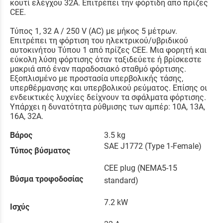
κουτί ελέγχου 32A. Επιτρέπει την φόρτιδη απο πρίζες
CEE.
Τύπος 1, 32 A / 250 V (AC) με μήκος 5 μέτρων.
Επιτρέπει τη φόρτιση του ηλεκτρικού/υβριδικού
αυτοκινήτου Τύπου 1 από πρίζες CEE. Μια φορητή και
εύκολη λύση φόρτισης όταν ταξιδεύετε ή βρίσκεστε
μακριά από έναν παραδοσιακό σταθμό φόρτισης.
Εξοπλισμένο με προστασία υπερβολικής τάσης,
υπερθέρμανσης και υπερβολικού ρεύματος. Επίσης οι
ενδεικτικές λυχνίες δείχνουν τα σφάλματα φόρτισης.
Υπάρχει η δυνατότητα ρύθμισης των αμπέρ: 10Α, 13Α,
16Α, 32Α.
Βάρος
3.5 kg
SAE J1772 (Type 1-Female)
Τύπος βύσματος
CEE plug (NEMA5-15
Βύσμα τροφοδοσίας
standard)
7.2 kW
Ισχύς