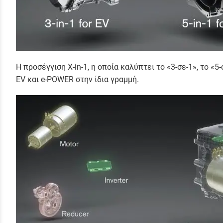
Η προσέγγιση X-in-1, η οποία καλύπτει το «3-σε-1», το 
EV και e-POWER στην ίδια γραμμή.