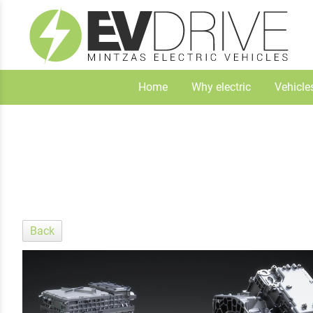
Home
Why electric
Vehicle
Back