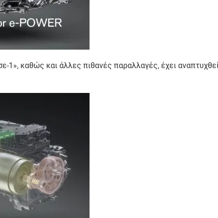
«5-σε-1», καθώς και άλλες πιθανές παραλλαγές, έχει αναπτυχ